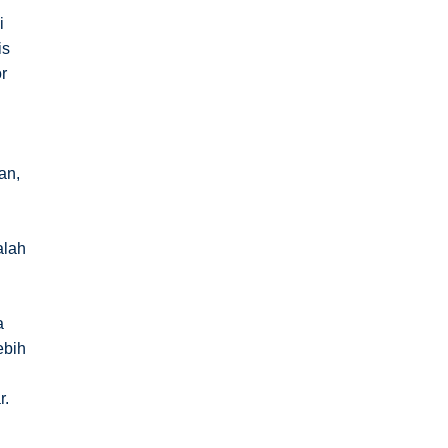
i
is
or
an,
alah
a
ebih
r.