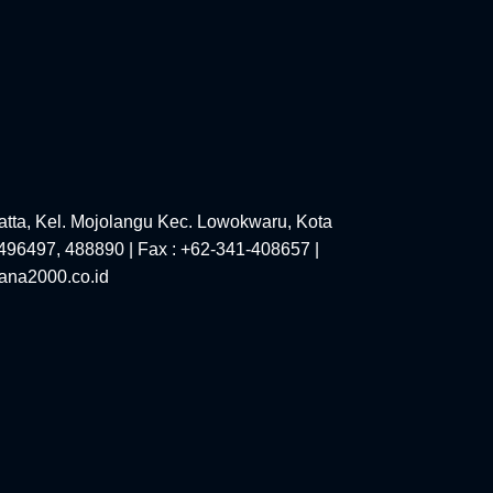
tta, Kel. Mojolangu Kec. Lowokwaru, Kota
-496497, 488890 | Fax : +62-341-408657 |
ana2000.co.id