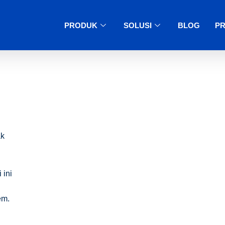
PRODUK
SOLUSI
BLOG
PR
ak
 ini
em.