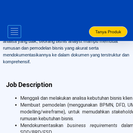
Skip
Junior Business
Analyst
to
content
Junior Business Analyst berperan dalam proses analisa dan
Tanya Produk
merumuskan kebutuhan bisnis klien. Dengan kemampuan
analisa yang baik, seorang bisnis analyst mampu membuat
rumusan dan pemodelan bisnis yang akurat serta
mendokumentasikannya ke dalam dokumen yang terstruktur dan
komprehensif.
Job Description
Menggali dan melakukan analisa kebutuhan bisnis klien
Membuat pemodelan (menggunakan BPMN, DFD, UML
modelling/wireframe), untuk memudahkan
stakehold
rumusan kebutuhan bisnis.
Mendokumentasikan
business requirements
dalam
SDD/BRD/FSD.