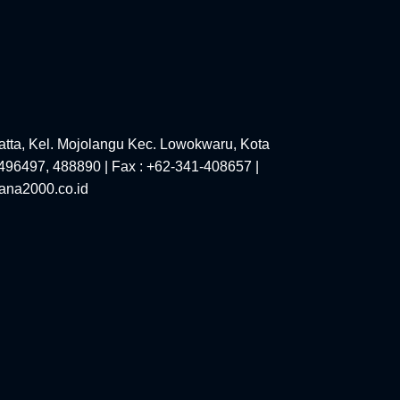
tta, Kel. Mojolangu Kec. Lowokwaru, Kota
-496497, 488890 | Fax : +62-341-408657 |
ana2000.co.id