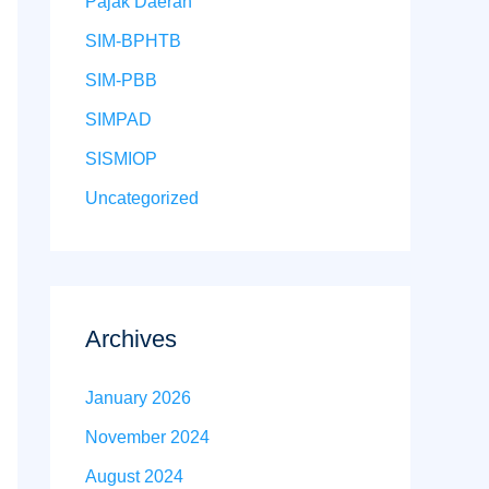
Pajak Daerah
o
r
SIM-BPHTB
:
SIM-PBB
SIMPAD
SISMIOP
Uncategorized
Archives
January 2026
November 2024
August 2024