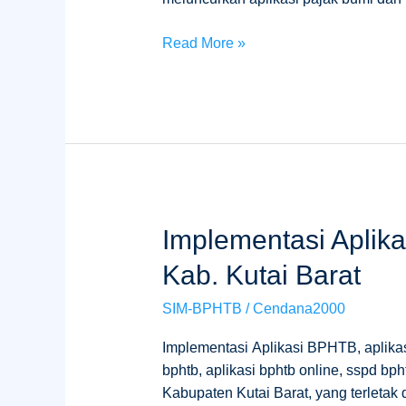
Read More »
Implementasi
Implementasi Aplik
Aplikasi
Kab. Kutai Barat
BPHTB
Di
SIM-BPHTB
/
Cendana2000
Bapenda
Kab.
Implementasi Aplikasi BPHTB, aplikasi
Kutai
bphtb, aplikasi bphtb online, sspd b
Barat
Kabupaten Kutai Barat, yang terletak