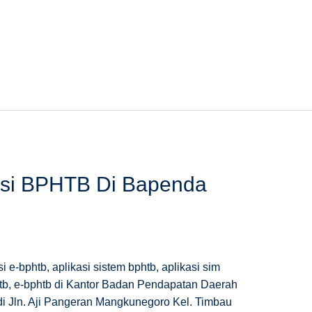
asi BPHTB Di Bapenda
 e-bphtb, aplikasi sistem bphtb, aplikasi sim
phtb, e-bphtb di Kantor Badan Pendapatan Daerah
 di Jln. Aji Pangeran Mangkunegoro Kel. Timbau