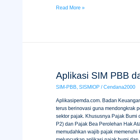
Read More »
Aplikasi
Aplikasi SIM PBB d
SIM
SIM-PBB
,
SISMIOP
/
Cendana2000
PBB
dan
Aplikasipemda.com. Badan Keuangan
BPHTB
terus berinovasi guna mendongkrak p
Kab.
sektor pajak. Khususnya Pajak Bumi
Gorontalo
P2) dan Pajak Bea Perolehan Hak A
memudahkan wajib pajak memenuhi k
meluncurkan aplikasi pajak bumi dan