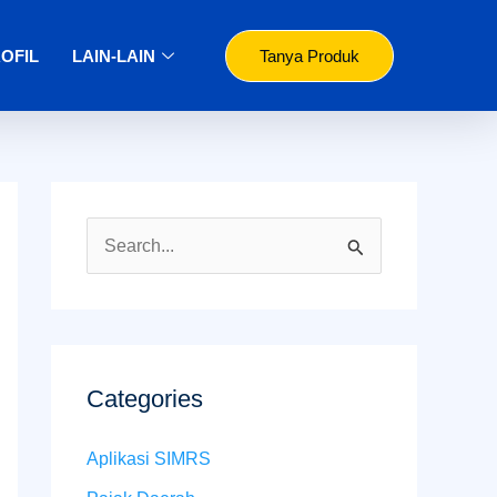
OFIL
LAIN-LAIN
Tanya Produk
S
e
a
r
c
Categories
h
Aplikasi SIMRS
f