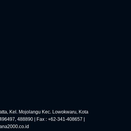
tta, Kel. Mojolangu Kec. Lowokwaru, Kota
-496497, 488890 | Fax : +62-341-408657 |
ana2000.co.id