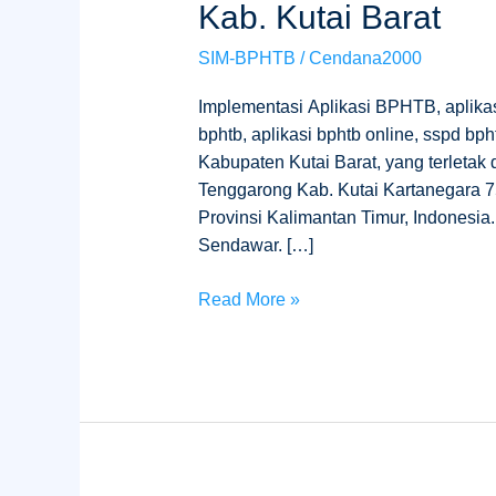
Kab. Kutai Barat
BPHTB
Di
SIM-BPHTB
/
Cendana2000
Bapenda
Kab.
Implementasi Aplikasi BPHTB, aplikasi
Kutai
bphtb, aplikasi bphtb online, sspd b
Barat
Kabupaten Kutai Barat, yang terletak
Tenggarong Kab. Kutai Kartanegara 75
Provinsi Kalimantan Timur, Indonesia.
Sendawar. […]
Read More »