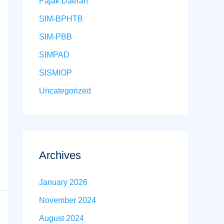
Pajak Daerah
o
r
SIM-BPHTB
:
SIM-PBB
SIMPAD
SISMIOP
Uncategorized
Archives
January 2026
November 2024
August 2024