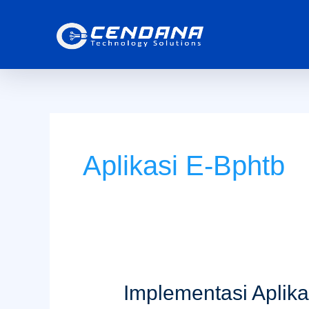
Skip
to
content
Aplikasi E-Bphtb
Implementasi
Implementasi Aplik
Aplikasi