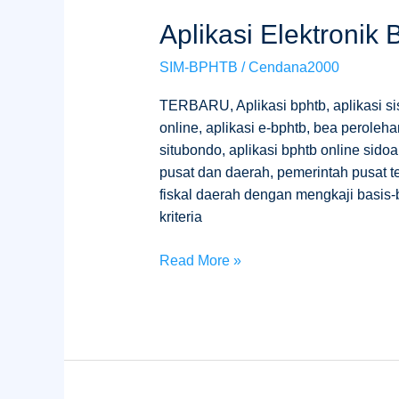
Aplikasi
Aplikasi Elektronik
Elektronik
SIM-BPHTB
/
Cendana2000
BPHTB
Online
TERBARU, Aplikasi bphtb, aplikasi sis
online, aplikasi e-bphtb, bea peroleh
situbondo, aplikasi bphtb online sid
pusat dan daerah, pemerintah pusat
fiskal daerah dengan mengkaji basis-
kriteria
Read More »