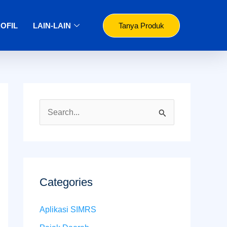
OFIL
LAIN-LAIN
Tanya Produk
S
e
a
r
c
Categories
h
Aplikasi SIMRS
f