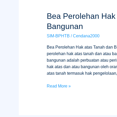
Bea
Bea Perolehan Hak
Perolehan
Bangunan
Hak
Atas
SIM-BPHTB
/
Cendana2000
Tanah
Dan
Bea Perolehan Hak atas Tanah dan 
Bangunan
perolehan hak atas tanah dan atau b
bangunan adalah perbuatan atau per
hak atas dan atau bangunan oleh oran
atas tanah termasuk hak pengelolaan,
Read More »